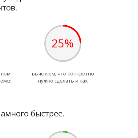
тов.
25%
ьном
выясняем, что конкретно
аемся
нужно сделать и как
намного быстрее.