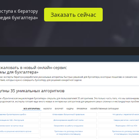
оступа к бератору
Заказать сейчас
педия бухгалтера»