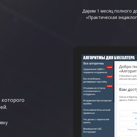
Дарим 1 месяц полного д
«Практическая энцикло
а
к которого
ей.
явку